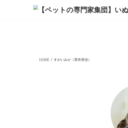
コ
ナ
ン
ビ
テ
ゲ
ン
ー
ツ
シ
へ
ョ
ス
ン
キ
に
ッ
移
プ
動
HOME
すがいみか（菅井美佳）