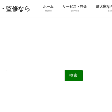
ホーム
サービス・料金
愛犬家な
Home
Service
Str
検
索: