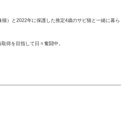
猫）と2022年に保護した推定4歳のサビ猫と一緒に暮ら
格取得を目指して日々奮闘中。