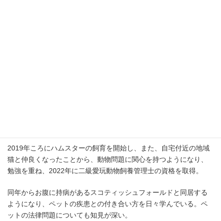
目次
[
開
く
]
プロフィール
2007年に弁護士登録。2013年ころからウェブ上で法律記事のライ
ティングを始める。
2019年ころにハムスターの飼育を開始し、また、自宅付近の地域
猫と仲良くなったことから、動物問題に関心を持つようになり、
勉強を重ね、2022年に二級愛玩動物飼養管理士の資格を取得。
同年からお腹に持病があるスコティッシュフォールドと同居する
ようになり、ペットの疾患との付き合い方を日々学んでいる。ペ
ットの法律問題についても知見が深い。