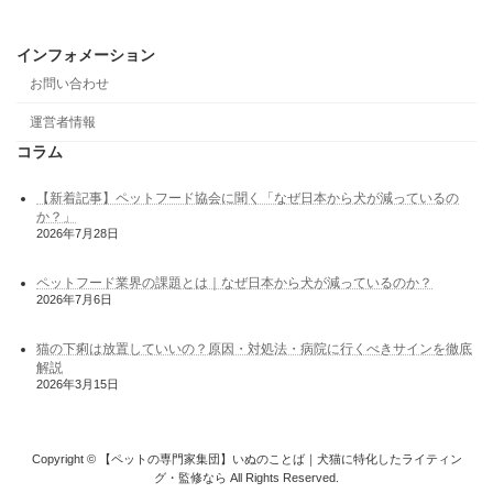
インフォメーション
お問い合わせ
運営者情報
コラム
【新着記事】ペットフード協会に聞く「なぜ日本から犬が減っているの
か？」
2026年7月28日
ペットフード業界の課題とは｜なぜ日本から犬が減っているのか？
2026年7月6日
猫の下痢は放置していいの？原因・対処法・病院に行くべきサインを徹底
解説
2026年3月15日
Copyright © 【ペットの専門家集団】いぬのことば｜犬猫に特化したライティン
グ・監修なら All Rights Reserved.