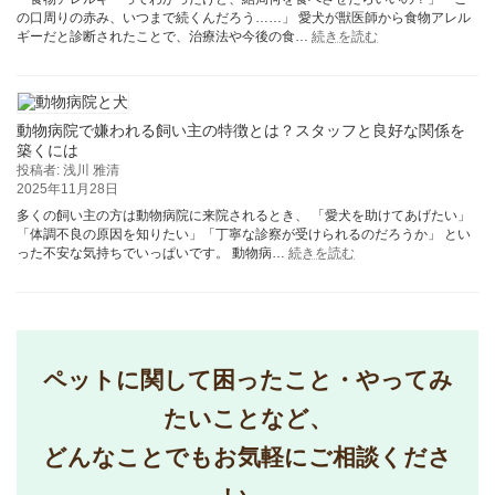
徹
頻
の口周りの赤み、いつまで続くんだろう……」 愛犬が獣医師から食物アレル
底
度
:
ギーだと診断されたことで、治療法や今後の食…
続きを読む
解
で
【実
説
危
体
険
験】
度
犬
を
が
動物病院で嫌われる飼い主の特徴とは？スタッフと良好な関係を
見
食
築くには
極
物
投稿者: 浅川 雅清
め
ア
2025年11月28日
る
レ
緊
多くの飼い主の方は動物病院に来院されるとき、 「愛犬を助けてあげたい」
ル
急
「体調不良の原因を知りたい」「丁寧な診察が受けられるのだろうか」 とい
ギ
:
サ
った不安な気持ちでいっぱいです。 動物病…
続きを読む
ー
動
イ
で
物
ン
口
病
と
周
院
対
り
で
処
真
嫌
法
っ
ペットに関して困ったこと・やってみ
わ
赤
れ
に…
たいことなど、
る
特
飼
定
どんなことでもお気軽にご相談くださ
い
方
主
法
の