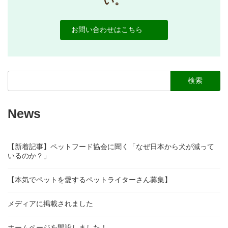
い。
と
特
治
徴
療
と
期
お問い合わせはこちら
は？
間
ス
を
タ
解
ッ
説
フ
検
と
索:
良
好
な
News
関
係
を
築
【新着記事】ペットフード協会に聞く「なぜ日本から犬が減って
く
に
いるのか？」
は
【本気でペットを愛するペットライターさん募集】
メディアに掲載されました
ホームページを開設しました！