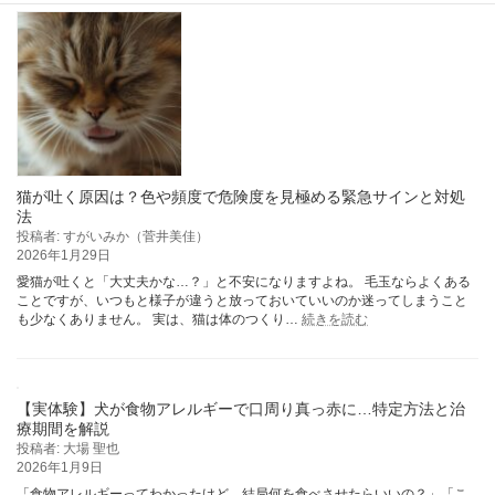
が
下
減
痢
っ
は
て
放
い
置
る
し
の
て
か？
い
い
の？
原
猫が吐く原因は？色や頻度で危険度を見極める緊急サインと対処
因・
法
対
投稿者: すがいみか（菅井美佳）
処
2026年1月29日
法・
愛猫が吐くと「大丈夫かな…？」と不安になりますよね。 毛玉ならよくある
病
ことですが、いつもと様子が違うと放っておいていいのか迷ってしまうこと
院
:
も少なくありません。 実は、猫は体のつくり…
続きを読む
に
猫
行
が
く
吐
べ
く
き
【実体験】犬が食物アレルギーで口周り真っ赤に…特定方法と治
原
サ
因
療期間を解説
イ
は？
投稿者: 大場 聖也
ン
色
2026年1月9日
を
や
「食物アレルギーってわかったけど、結局何を食べさせたらいいの？」「こ