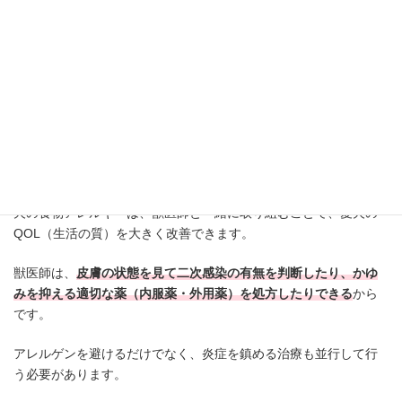
これらの症状は、犬の食物アレルギーだけでなく、他の重篤な病
気の可能性もあります。
「大丈夫だろう」と待つのではなく、すぐに獣医師というプロの
判断を仰いでください。
食物アレルギー治療は獣医師とQOL改善
犬の食物アレルギーは、獣医師と一緒に取り組むことで、愛犬の
QOL（生活の質）を大きく改善できます。
獣医師は、
皮膚の状態を見て二次感染の有無を判断したり、かゆ
みを抑える適切な薬（内服薬・外用薬）を処方したりできる
から
です。
アレルゲンを避けるだけでなく、炎症を鎮める治療も並行して行
う必要があります。