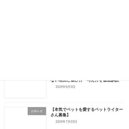
【実体験】犬が食物アレルギーで口周り
コラム
真っ赤に…特定方法と治療期間を解説
2026年1月9日
動物病院で嫌われる飼い主の特徴とは？
コラム
スタッフと良好な関係を築くには
2025年11月28日
猫の総合栄養食とは？健康維持に欠かせ
キャットフード
ない理由と選び方・与え方を徹底解説
2025年9月3日
【本気でペットを愛するペットライター
お知らせ
さん募集】
2025年7月23日