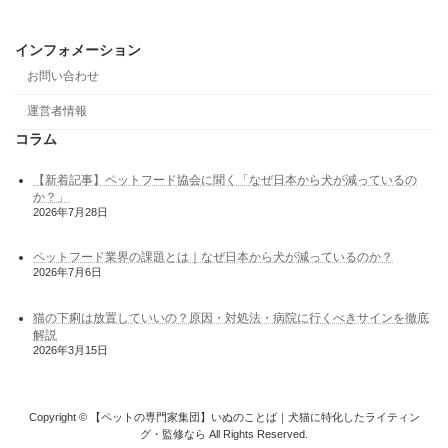
インフォメーション
お問い合わせ
運営者情報
コラム
【新着記事】ペットフード協会に聞く「なぜ日本から犬が減っているの
か？」
2026年7月28日
ペットフード業界の課題とは｜なぜ日本から犬が減っているのか？
2026年7月6日
猫の下痢は放置していいの？原因・対処法・病院に行くべきサインを徹底
解説
2026年3月15日
Copyright © 【ペットの専門家集団】いぬのことば｜犬猫に特化したライティン
グ・監修なら All Rights Reserved.